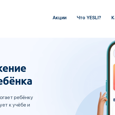
Акции
Что YESLI?
К
жение
ебёнка
огает ребёнку
ует к учёбе и