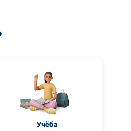
?
Учёба